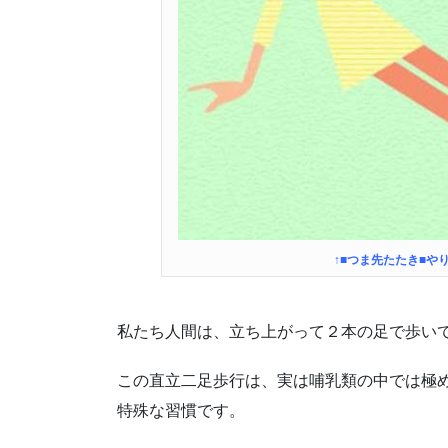
↑■
つま先たたき■や
私たち人間は、立ち上がって２本の足で歩い
この直立二足歩行は、実は哺乳類の中では極
特殊な習慣です。