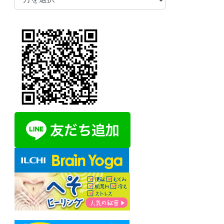
ー
カ
イ
ブ