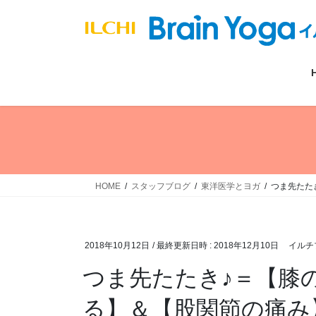
コ
ナ
ン
ビ
テ
ゲ
ン
ー
ツ
シ
へ
ョ
ス
ン
キ
に
ッ
移
プ
動
HOME
スタッフブログ
東洋医学とヨガ
つま先たた
2018年10月12日
/ 最終更新日時 :
2018年12月10日
イルチ
つま先たたき♪＝【膝
る】＆【股関節の痛み