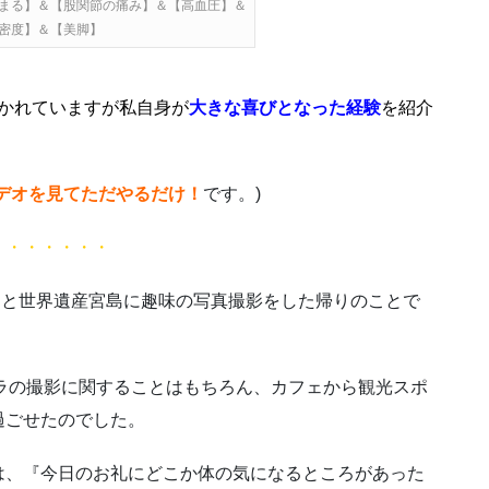
まる】＆【股関節の痛み】＆【高血圧】＆
密度】＆【美脚】
かれていますが私自身が
大きな喜びとなった
経験
を紹介
デオを見てただやるだけ！
です。)
・・・・・・・
さんと世界遺産宮島に趣味の写真撮影をした帰りのことで
メラの撮影に関することはもちろん、カフェから観光スポ
過ごせたのでした。
は、『今日のお礼にどこか体の気になるところがあった