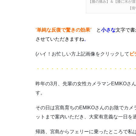
【膝の痛み】＆【膝に水が溜
【骨
‘単純な反復で驚きの効果’
と
小さな
文字で書
させていただきますね
。
(ハイ！お忙しい方上記画像をクリックして
ビ
・・・・・・・・・・・・・・・・・・・・
昨年の3月、先輩の女性カメラマンEMIKO
す。
その日は宮島育ちのEMIKOさんのお陰でカ
ットまで案内いただき、大変有意義な一日を
帰路、宮島からフェリーに乗ったところで私