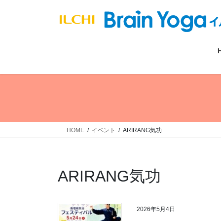
コ
ナ
ン
ビ
テ
ゲ
ン
ー
ツ
シ
へ
ョ
ス
ン
キ
に
ッ
移
プ
動
HOME
イベント
ARIRANG気功
ARIRANG気功
2026年5月4日