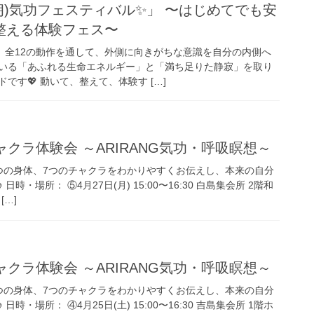
我理朗)気功フェスティバル✨」 〜はじめてでも安
整える体験フェス〜
は、全12の動作を通して、外側に向きがちな意識を自分の内側へ
いる「あふれる生命エネルギー」と「満ち足りた静寂」を取り
です💖 動いて、整えて、体験す […]
ャクラ体験会 ～ARIRANG気功・呼吸瞑想～
つの身体、7つのチャクラをわかりやすくお伝えし、本来の自分
時・場所： ⑤4月27日(月) 15:00〜16:30 白島集会所 2階和
[…]
ャクラ体験会 ～ARIRANG気功・呼吸瞑想～
つの身体、7つのチャクラをわかりやすくお伝えし、本来の自分
時・場所： ④4月25日(土) 15:00〜16:30 吉島集会所 1階ホ