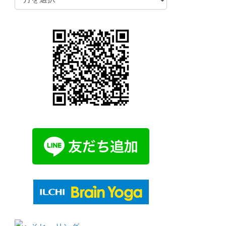
ー
カ
イ
ブ