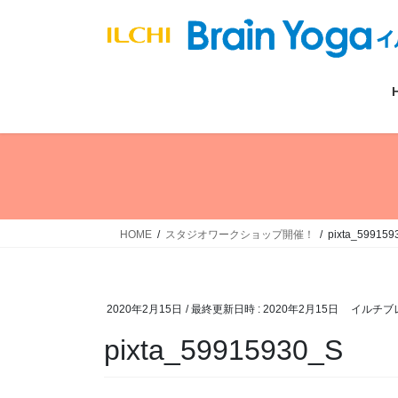
コ
ナ
ン
ビ
テ
ゲ
ン
ー
ツ
シ
へ
ョ
ス
ン
キ
に
ッ
移
プ
動
HOME
スタジオワークショップ開催！
pixta_599159
2020年2月15日
/ 最終更新日時 :
2020年2月15日
イルチブ
pixta_59915930_S