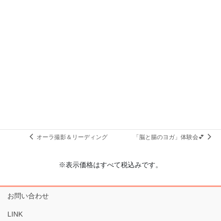
会場
福山城月見櫓1階和室
福山市丸之内一丁目8番
+ Google マップ
オーラ撮影＆リーディング
「脳と腸のヨガ」体験会💕
※表示価格はすべて税込みです。
お問い合わせ
LINK