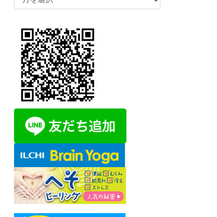
ー
カ
イ
ブ