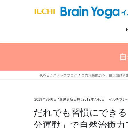
コ
ナ
ン
ビ
テ
ゲ
ン
ー
ツ
シ
へ
ョ
ス
ン
キ
に
自
ッ
移
プ
動
HOME
スタッフブログ
自然治癒能力を、最大限ひき
2019年7月6日
/ 最終更新日時 :
2019年7月6日
イルチブレ
だれでも習慣にできる
分運動」で自然治癒力