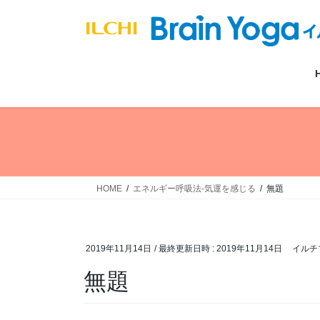
コ
ナ
ン
ビ
テ
ゲ
ン
ー
ツ
シ
へ
ョ
ス
ン
キ
に
ッ
移
プ
動
HOME
エネルギー呼吸法-気運を感じる
無題
2019年11月14日
/ 最終更新日時 :
2019年11月14日
イルチ
無題